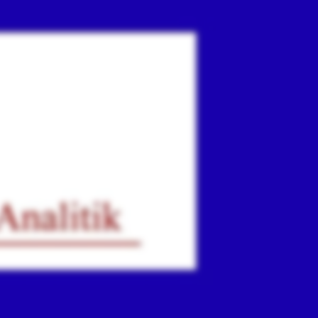
ır
iz.
.