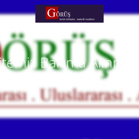
itemiz Bakıma Alınmışt
temiz yakında faaliyete alınacaktır. Anlayışınız için teşekkür eder
Our website will be live soon. Thank you for your understanding