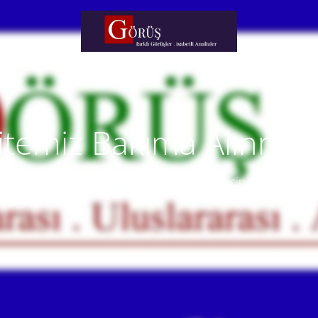
itemiz Bakıma Alınmışt
temiz yakında faaliyete alınacaktır. Anlayışınız için teşekkür eder
Our website will be live soon. Thank you for your understanding