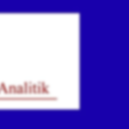
ır
iz.
.