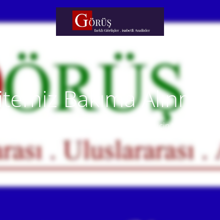
itemiz Bakıma Alınmışt
temiz yakında faaliyete alınacaktır. Anlayışınız için teşekkür eder
Our website will be live soon. Thank you for your understanding