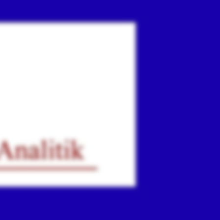
ır
iz.
.