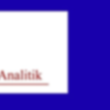
ır
iz.
.