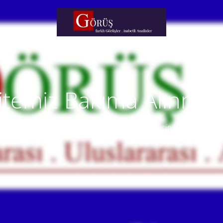
itemiz Bakıma Alınmışt
temiz yakında faaliyete alınacaktır. Anlayışınız için teşekkür eder
Our website will be live soon. Thank you for your understanding