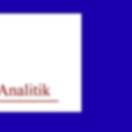
ır
iz.
.