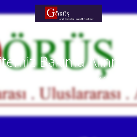
itemiz Bakıma Alınmışt
temiz yakında faaliyete alınacaktır. Anlayışınız için teşekkür eder
Our website will be live soon. Thank you for your understanding