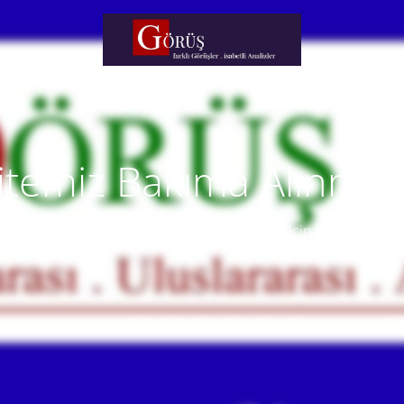
itemiz Bakıma Alınmışt
temiz yakında faaliyete alınacaktır. Anlayışınız için teşekkür eder
Our website will be live soon. Thank you for your understanding