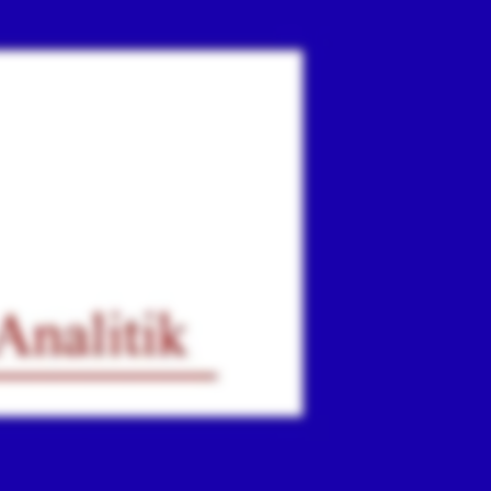
ır
iz.
.