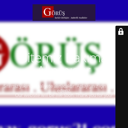
Sitemiz Bakıma
Alınmıştır
Sitemiz yakında faaliyete alınacaktır. Anlayışınız için teşekkür
ederiz.
Our website will be live soon. Thank you for your
understanding.