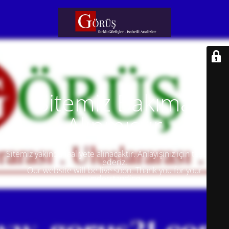
Sitemiz Bakıma
Alınmıştır
Sitemiz yakında faaliyete alınacaktır. Anlayışınız için teşekkür
ederiz.
Our website will be live soon. Thank you for your
understanding.