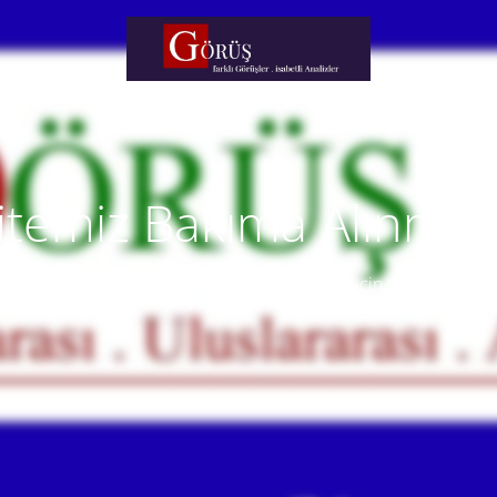
itemiz Bakıma Alınmışt
temiz yakında faaliyete alınacaktır. Anlayışınız için teşekkür eder
Our website will be live soon. Thank you for your understanding