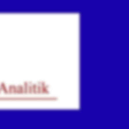
ır
iz.
.