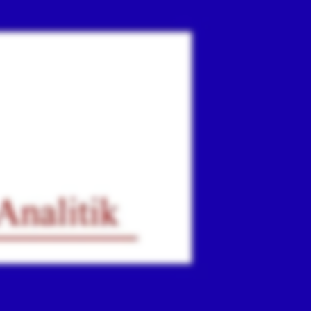
ır
iz.
.