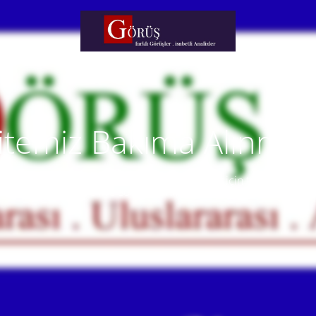
itemiz Bakıma Alınmışt
temiz yakında faaliyete alınacaktır. Anlayışınız için teşekkür eder
Our website will be live soon. Thank you for your understanding