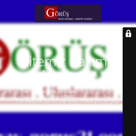
Sitemiz Bakıma
Alınmıştır
Sitemiz yakında faaliyete alınacaktır. Anlayışınız için teşekkür
ederiz.
Our website will be live soon. Thank you for your
understanding.