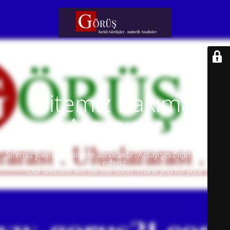
Sitemiz Bakıma
Alınmıştır
Sitemiz yakında faaliyete alınacaktır. Anlayışınız için teşekkür
ederiz.
Our website will be live soon. Thank you for your
understanding.