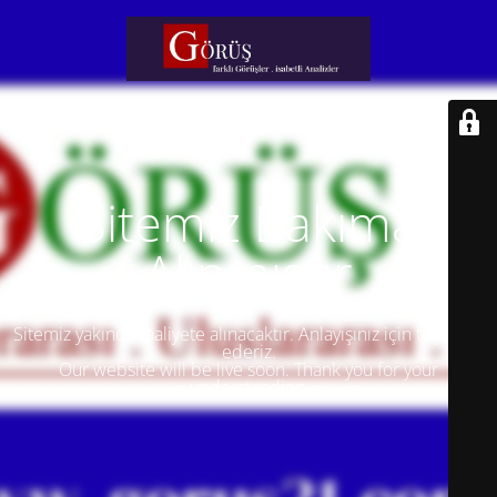
Sitemiz Bakıma
Alınmıştır
Sitemiz yakında faaliyete alınacaktır. Anlayışınız için teşekkür
ederiz.
Our website will be live soon. Thank you for your
understanding.