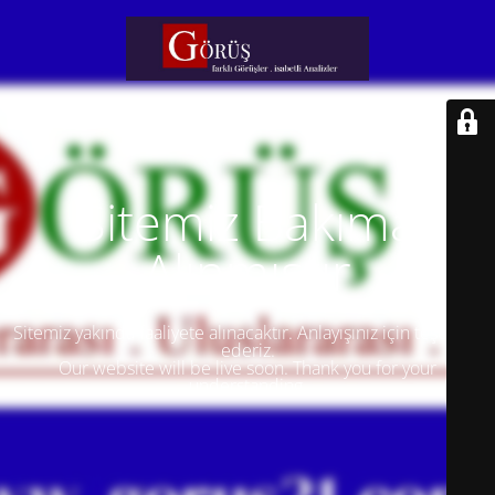
Sitemiz Bakıma
Alınmıştır
Sitemiz yakında faaliyete alınacaktır. Anlayışınız için teşekkür
ederiz.
Our website will be live soon. Thank you for your
understanding.