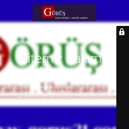
Sitemiz Bakıma
Alınmıştır
Sitemiz yakında faaliyete alınacaktır. Anlayışınız için teşekkür
ederiz.
Our website will be live soon. Thank you for your
understanding.